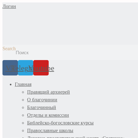
Перейти
Логин
к
содержимому
Search
Vk
Telegram
Youtube
Главная
Правящий архиерей
О благочинии
Благочинный
Отделы и комиссии
Библейско-богословские курсы
Православные школы