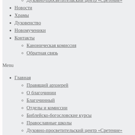
Духовно-просветительский центр «Сретение»
Новости
Храмы
Духовенство
Новомученики
Контакты
Каноническая комиссия
Обратная связь
Menu
Главная
Правящий архиерей
О благочинии
Благочинный
Отделы и комиссии
Библейско-богословские курсы
Православные школы
Духовно-просветительский центр «Сретение»