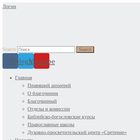
Перейти
Логин
к
содержимому
Search
Search
Vk
Telegram
Youtube
Главная
Правящий архиерей
О благочинии
Благочинный
Отделы и комиссии
Библейско-богословские курсы
Православные школы
Духовно-просветительский центр «Сретение»