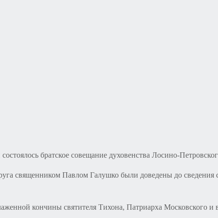
̆ состоялось братское совещание духовенства Лосино-Петровског
руга священником Павлом Галушко были доведены до сведения 
женной кончины святителя Тихона, Патриарха Московского и вс