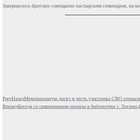
Завершилось братское совещание пастырским семинаром, на ко
Prev
Назад
Мемориальную доску в честь участника СВО открыл
Вперед
Беседа со священником прошла в библиотеке г. Лосино