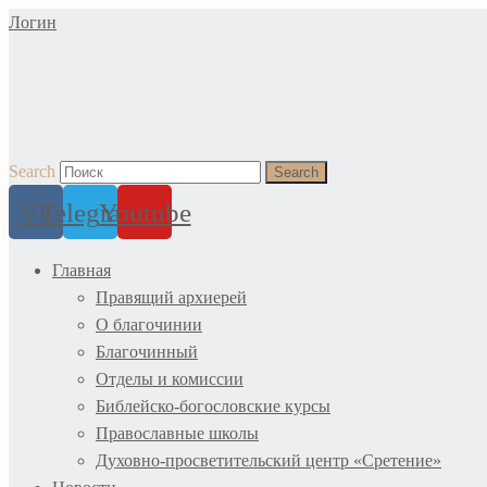
Перейти
Логин
к
содержимому
Search
Search
Vk
Telegram
Youtube
Главная
Правящий архиерей
О благочинии
Благочинный
Отделы и комиссии
Библейско-богословские курсы
Православные школы
Духовно-просветительский центр «Сретение»