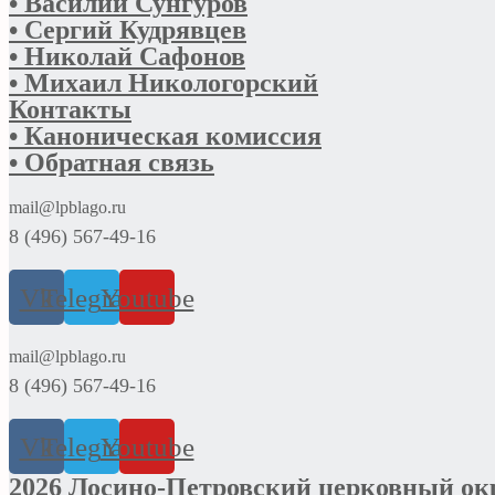
• Василий Сунгуров
• Сергий Кудрявцев
• Николай Сафонов
• Михаил Никологорский
Контакты
• Каноническая комиссия
• Обратная связь
mail@lpblago.ru
8 (496) 567-49-16
Vk
Telegram
Youtube
mail@lpblago.ru
8 (496) 567-49-16
Vk
Telegram
Youtube
2026 Лосино-Петровский церковный ок