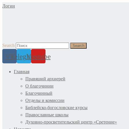
Перейти
Логин
к
содержимому
Search
Search
Vk
Telegram
Youtube
Главная
Правящий архиерей
О благочинии
Благочинный
Отделы и комиссии
Библейско-богословские курсы
Православные школы
Духовно-просветительский центр «Сретение»