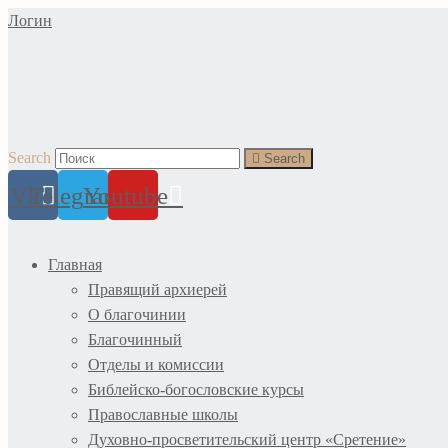
Перейти
Логин
к
содержимому
Search
Search
Vk
Telegram
Youtube
Главная
Правящий архиерей
О благочинии
Благочинный
Отделы и комиссии
Библейско-богословские курсы
Православные школы
Духовно-просветительский центр «Сретение»