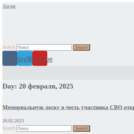
Перейти
Логин
к
содержимому
Search
Search
Vk
Telegram
Youtube
Day: 20 февраля, 2025
Мемориальную доску в честь участника СВО отк
20.02.2025
Search
Search