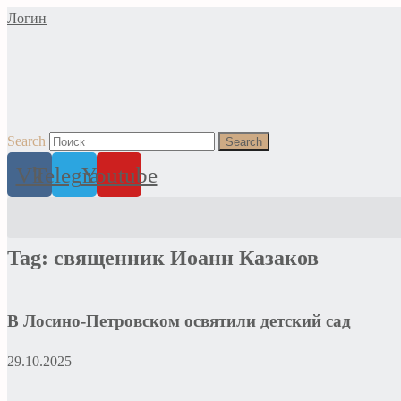
Перейти
Логин
к
содержимому
Search
Search
Vk
Telegram
Youtube
Tag: священник Иоанн Казаков
В Лосино-Петровском освятили детский сад
29.10.2025