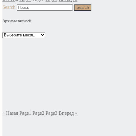
Search
Search
Архивы записей
Архивы
записей
« Назад
Page
1
Page
2
Page
3
Вперед »